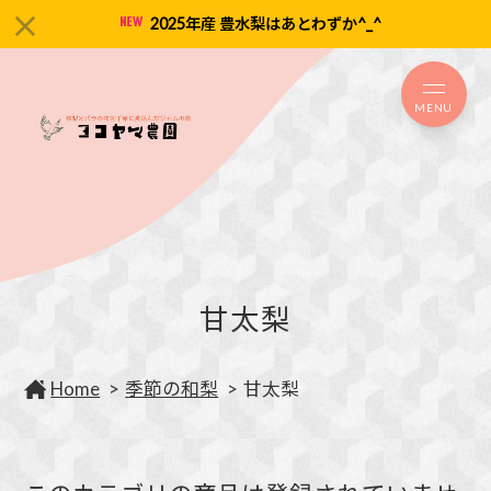
2025年産 豊水梨はあとわずか^_^
MENU
甘太梨
Home
季節の和梨
甘太梨