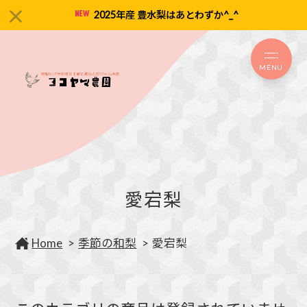
2025年産 豊水梨はあとわずか^_^
MENU
愛宕梨
Home
季節の和梨
愛宕梨