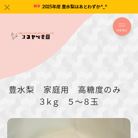
2025年産 豊水梨はあとわずか^_^
MENU
豊水梨 家庭用 高糖度のみ
３ｋｇ ５～８玉