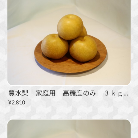
豊水梨 家庭用 高糖度のみ ３ｋｇ ５～８玉
¥2,810