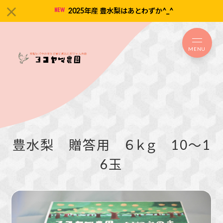
2025年産 豊水梨はあとわずか^_^
MENU
豊水梨 贈答用 ６ｋｇ 10～1
6玉