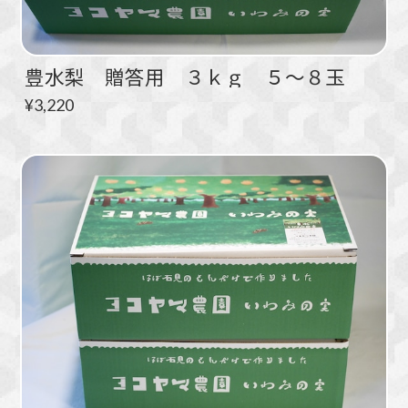
豊水梨 贈答用 ３ｋｇ ５～８玉
¥3,220