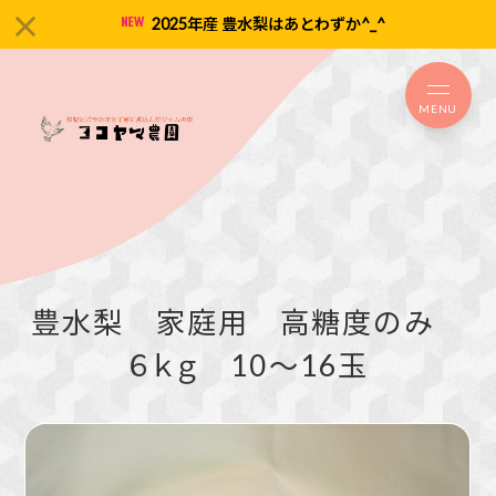
2025年産 豊水梨はあとわずか^_^
MENU
豊水梨 家庭用 高糖度のみ
６ｋｇ 10～16玉